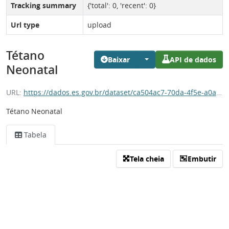
Tracking summary
{'total': 0, 'recent': 0}
Url type
upload
Tétano
Baixar
API de dados
Neonatal
URL:
https://dados.es.gov.br/dataset/ca504ac7-70da-4f5e-a0ab-3bd625656790/resource/ee291d90-06c8-4a77-82cd-2e6b66003743/download/tetano_neonatal.csv
Tétano Neonatal
Tabela
Tela cheia
Embutir