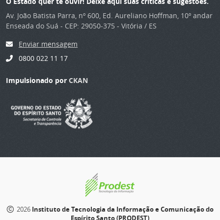
O Estado quer te ouvir! Deixe aqui suas críticas e sugestões.
Av. João Batista Parra, nº 600, Ed. Aureliano Hoffman, 10º andar
Enseada do Suá - CEP: 29050-375 - Vitória / ES
Enviar mensagem
0800 022 11 17
Impulsionado por
CKAN
2026
Instituto de Tecnologia da Informação e Comunicação do
Espírito Santo (PRODEST)