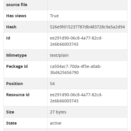
source file
Has views
True
Hash
526e9fd15237787db483728c9a5a2d94
Id
ee291d90-06c8-4a77-82cd-
2e6b66003743
Mimetype
text/plain
Package id
ca504ac7-70da-4f5e-a0ab-
3bd625656790
Position
54
Resource id
ee291d90-06c8-4a77-82cd-
2e6b66003743
Size
27 bytes
State
active