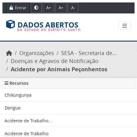
Ir para o conteúdo principal
Entrar
A=
A+
A-
DADOS ABERTOS
DO ESTADO DO ESPÍRITO SANTO
Organizações
SESA - Secretaria de...
Doenças e Agravos de Notificação
Acidente por Animais Peçonhentos
Recursos
Chikungunya
Dengue
Acidente de Trabalho...
Acidente de Trabalho