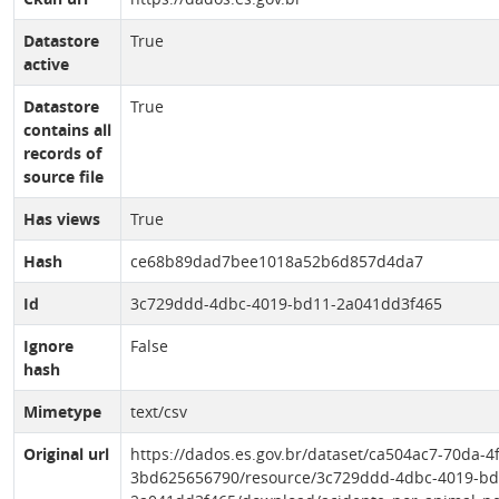
Datastore
True
active
Datastore
True
contains all
records of
source file
Has views
True
Hash
ce68b89dad7bee1018a52b6d857d4da7
Id
3c729ddd-4dbc-4019-bd11-2a041dd3f465
Ignore
False
hash
Mimetype
text/csv
Original url
https://dados.es.gov.br/dataset/ca504ac7-70da-4
3bd625656790/resource/3c729ddd-4dbc-4019-bd