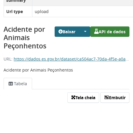
summary
Url type
upload
Acidente por
Baixar
API de dados
Animais
Peçonhentos
URL:
https://dados.es.gov.br/dataset/ca504ac7-70da-4f5e-a0ab-3bd625656790/resource/3c729ddd-4dbc-4019-bd11-2a041dd3f465/download/acidente_por_animal_peconhento.csv
Acidente por Animais Peçonhentos
Tabela
Tela cheia
Embutir