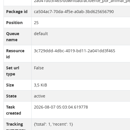
2a041dd3f465/download/acidente_por_animal_pe
Package id
ca504ac7-70da-4f5e-a0ab-3bd625656790
Position
25
Queue
default
name
Resource
3c729ddd-4dbc-4019-bd11-2a041dd3f465
id
Set url
False
type
Size
3,5 KiB
State
active
Task
2026-08-07 05:03:04.619778
created
Tracking
{'total': 1, 'recent': 1}