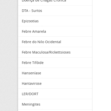
Doença de Chagas Crônica
DTA - Surtos
Epizootias
Febre Amarela
Febre do Nilo Ocidental
Febre Maculosa/Rickettsioses
Febre Tifóide
Hanseníase
Hantavirose
LER/DORT
Meningites