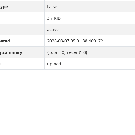
type
False
3,7 KiB
active
eated
2026-08-07 05:01:38.469172
ng summary
{'total': 0, 'recent': 0}
e
upload