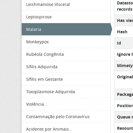
Datasto
Leishmaniose Visceral
records 
Leptospirose
Has vie
Malaria
Hash
Monkeypox
Id
Rubéola Congênita
Ignore 
Mimety
Sífilis Adquirida
Original
Sífilis em Gestante
Toxoplasmose Adquirida
Package
Violência...
Positio
Contaminação pelo Coronavírus
Queue 
Resourc
Acidente por Animais...