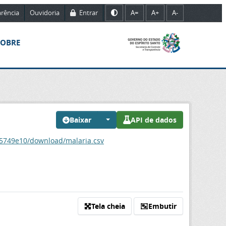
rência
Ouvidoria
Entrar
A=
A+
A-
SOBRE
Baixar
API de dados
15749e10/download/malaria.csv
Tela cheia
Embutir