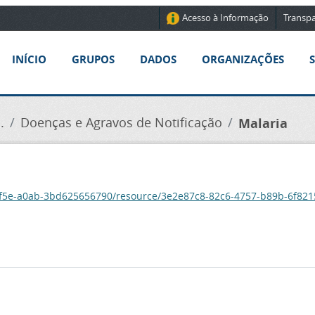
Acesso à Informação
Transpa
INÍCIO
GRUPOS
DADOS
ORGANIZAÇÕES
.
Doenças e Agravos de Notificação
Malaria
-4f5e-a0ab-3bd625656790/resource/3e2e87c8-82c6-4757-b89b-6f82