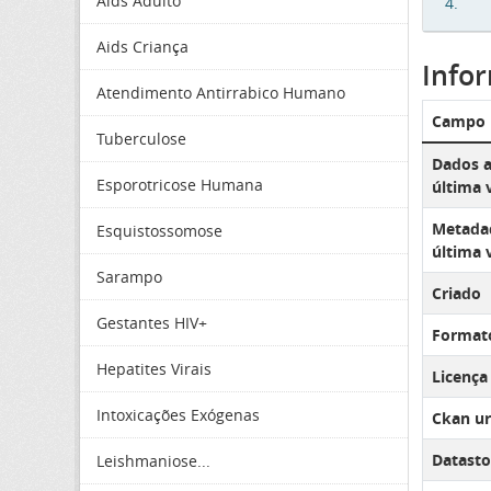
Aids Adulto
4.
Aids Criança
Info
Atendimento Antirrabico Humano
Campo
Tuberculose
Dados a
Esporotricose Humana
última 
Metadad
Esquistossomose
última 
Sarampo
Criado
Gestantes HIV+
Format
Hepatites Virais
Licença
Intoxicações Exógenas
Ckan ur
Datasto
Leishmaniose...