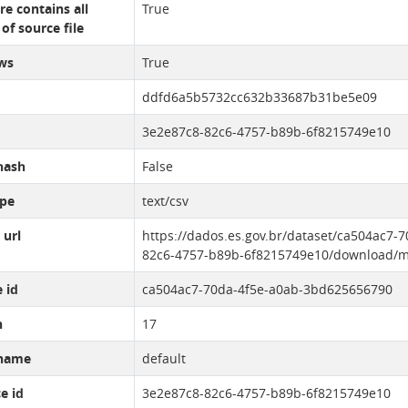
re contains all
True
of source file
ws
True
ddfd6a5b5732cc632b33687b31be5e09
3e2e87c8-82c6-4757-b89b-6f8215749e10
hash
False
pe
text/csv
 url
https://dados.es.gov.br/dataset/ca504ac7
82c6-4757-b89b-6f8215749e10/download/ma
 id
ca504ac7-70da-4f5e-a0ab-3bd625656790
n
17
name
default
e id
3e2e87c8-82c6-4757-b89b-6f8215749e10