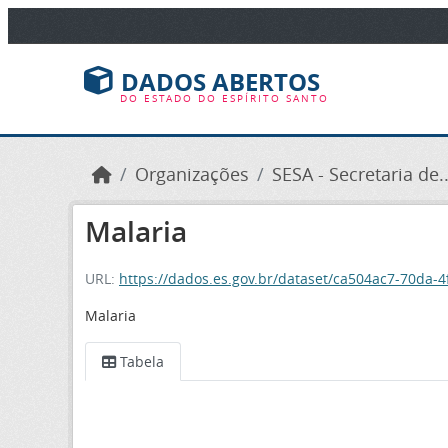
Ir para o conteúdo principal
DADOS ABERTOS
DO ESTADO DO ESPÍRITO SANTO
Organizações
SESA - Secretaria de..
Malaria
URL:
https://dados.es.gov.br/dataset/ca504ac7-70da
Malaria
Tabela