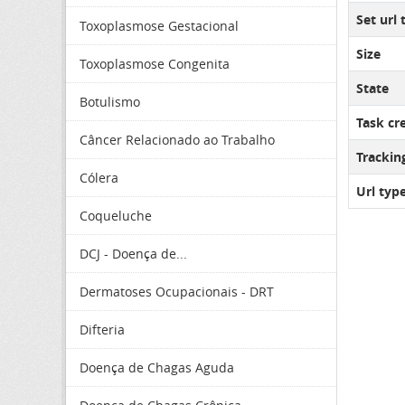
Set url 
Toxoplasmose Gestacional
Size
Toxoplasmose Congenita
State
Botulismo
Task cr
Câncer Relacionado ao Trabalho
Tracki
Cólera
Url typ
Coqueluche
DCJ - Doença de...
Dermatoses Ocupacionais - DRT
Difteria
Doença de Chagas Aguda