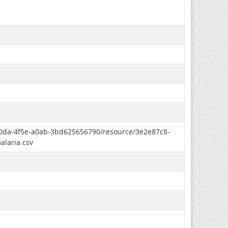
-70da-4f5e-a0ab-3bd625656790/resource/3e2e87c8-
laria.csv