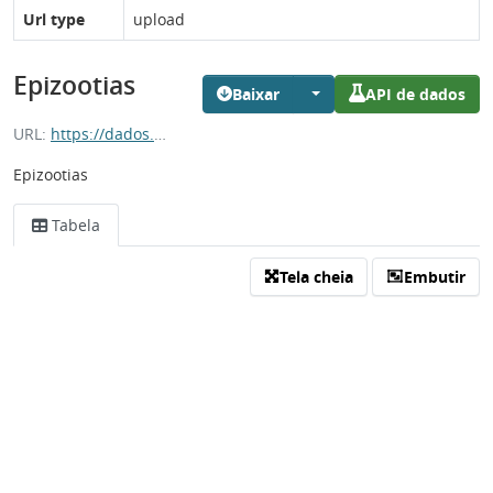
Url type
upload
Epizootias
Baixar
API de dados
URL:
https://dados.es.gov.br/dataset/ca504ac7-70da-4f5e-a0ab-3bd625656790/resource/e8ec8b99-6048-47fb-81e1-f0dbb1cfd671/download/epizootias.csv
Epizootias
Tabela
Tela cheia
Embutir