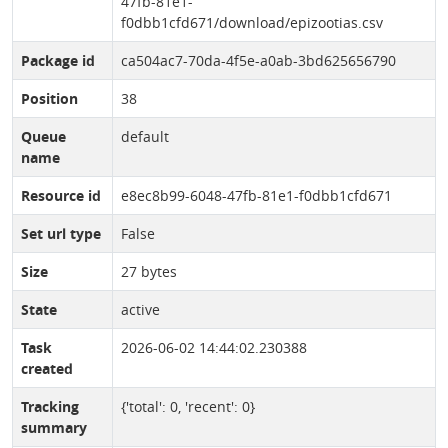
47fb-81e1-
f0dbb1cfd671/download/epizootias.csv
Package id
ca504ac7-70da-4f5e-a0ab-3bd625656790
Position
38
Queue
default
name
Resource id
e8ec8b99-6048-47fb-81e1-f0dbb1cfd671
Set url type
False
Size
27 bytes
State
active
Task
2026-06-02 14:44:02.230388
created
Tracking
{'total': 0, 'recent': 0}
summary