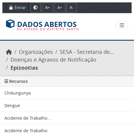
Ir para o conteúdo principal
Entrar
A=
A+
A-
DADOS ABERTOS
DO ESTADO DO ESPÍRITO SANTO
Organizações
SESA - Secretaria de...
Doenças e Agravos de Notificação
Epizootias
Recursos
Chikungunya
Dengue
Acidente de Trabalho...
Acidente de Trabalho