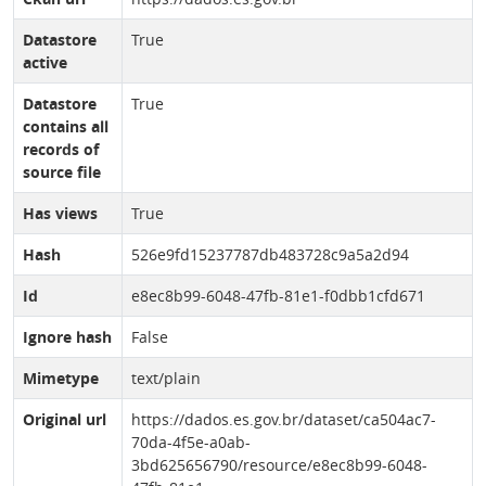
Datastore
True
active
Datastore
True
contains all
records of
source file
Has views
True
Hash
526e9fd15237787db483728c9a5a2d94
Id
e8ec8b99-6048-47fb-81e1-f0dbb1cfd671
Ignore hash
False
Mimetype
text/plain
Original url
https://dados.es.gov.br/dataset/ca504ac7-
70da-4f5e-a0ab-
3bd625656790/resource/e8ec8b99-6048-