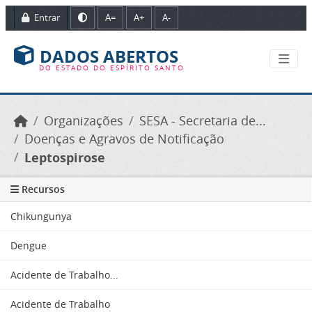
Ir para o conteúdo principal
Entrar
A=
A+
A-
DADOS ABERTOS
DO ESTADO DO ESPÍRITO SANTO
Organizações
SESA - Secretaria de...
Doenças e Agravos de Notificação
Leptospirose
Recursos
Chikungunya
Dengue
Acidente de Trabalho...
Acidente de Trabalho