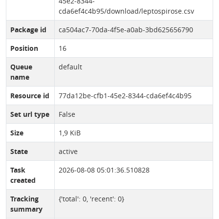
45e2-8344-
cda6ef4c4b95/download/leptospirose.csv
Package id
ca504ac7-70da-4f5e-a0ab-3bd625656790
Position
16
Queue
default
name
Resource id
77da12be-cfb1-45e2-8344-cda6ef4c4b95
Set url type
False
Size
1,9 KiB
State
active
Task
2026-08-08 05:01:36.510828
created
Tracking
{'total': 0, 'recent': 0}
summary