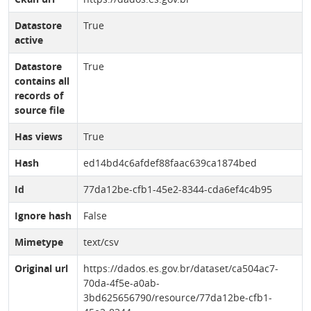
Datastore
True
active
Datastore
True
contains all
records of
source file
Has views
True
Hash
ed14bd4c6afdef88faac639ca1874bed
Id
77da12be-cfb1-45e2-8344-cda6ef4c4b95
Ignore hash
False
Mimetype
text/csv
Original url
https://dados.es.gov.br/dataset/ca504ac7-
70da-4f5e-a0ab-
3bd625656790/resource/77da12be-cfb1-