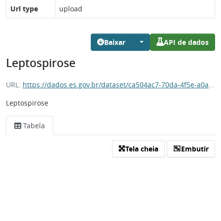
Url type
upload
Baixar
API de dados
Leptospirose
URL:
https://dados.es.gov.br/dataset/ca504ac7-70da-4f5e-a0ab-3bd625656790/resource/77da12be-cfb1-45e2-8344-cda6ef4c4b95/download/leptospirose.csv
Leptospirose
Tabela
Tela cheia
Embutir