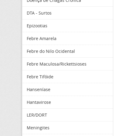
Doença de Chagas Crônica
DTA - Surtos
Epizootias
Febre Amarela
Febre do Nilo Ocidental
Febre Maculosa/Rickettsioses
Febre Tifóide
Hanseníase
Hantavirose
LER/DORT
Meningites