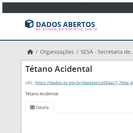
Ir para o conteúdo principal
DADOS ABERTOS
DO ESTADO DO ESPÍRITO SANTO
Organizações
SESA - Secretaria de..
Tétano Acidental
URL:
https://dados.es.gov.br/dataset/ca504ac7-70da
Tétano Acidental
Tabela