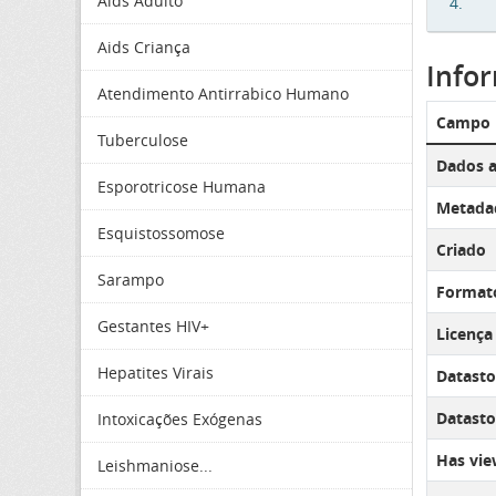
Aids Adulto
4.
Aids Criança
Info
Atendimento Antirrabico Humano
Campo
Tuberculose
Dados a
Esporotricose Humana
Metadad
Esquistossomose
Criado
Sarampo
Format
Gestantes HIV+
Licença
Hepatites Virais
Datasto
Datastor
Intoxicações Exógenas
Has vie
Leishmaniose...