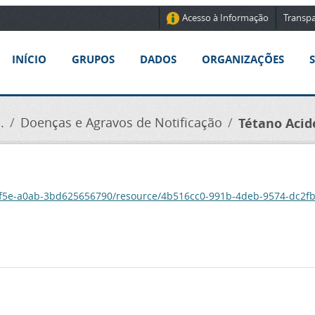
Acesso à Informação
Transpa
INÍCIO
GRUPOS
DADOS
ORGANIZAÇÕES
.
Doenças e Agravos de Notificação
Tétano Acid
-4f5e-a0ab-3bd625656790/resource/4b516cc0-991b-4deb-9574-dc2fb