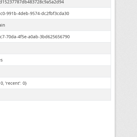
fd15237787db483728c9a5a2d94
c0-991b-4deb-9574-dc2fbf3cda30
ain
c7-70da-4f5e-a0ab-3bd625656790
es
: 0, 'recent': 0}