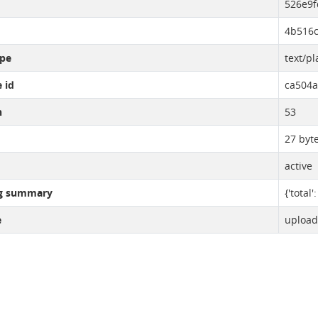
526e9
4b516c
pe
text/pl
 id
ca504a
n
53
27 byt
active
ng summary
{'total'
e
upload