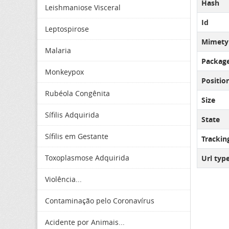
Hash
Leishmaniose Visceral
Id
Leptospirose
Mimety
Malaria
Package
Monkeypox
Positio
Rubéola Congênita
Size
Sífilis Adquirida
State
Sífilis em Gestante
Tracki
Toxoplasmose Adquirida
Url typ
Violência...
Contaminação pelo Coronavírus
Acidente por Animais...