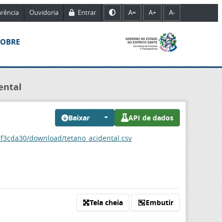
rência
Ouvidoria
Entrar
A=
A+
A-
SOBRE
ental
Baixar
API de dados
f3cda30/download/tetano_acidental.csv
Tela cheia
Embutir