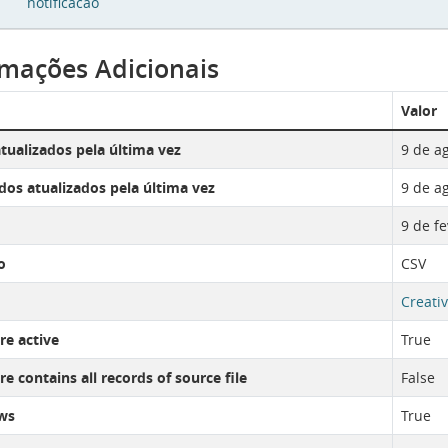
notificacao
rmações Adicionais
Valor
tualizados pela última vez
9 de a
os atualizados pela última vez
9 de a
9 de f
o
CSV
Creati
re active
True
e contains all records of source file
False
ws
True