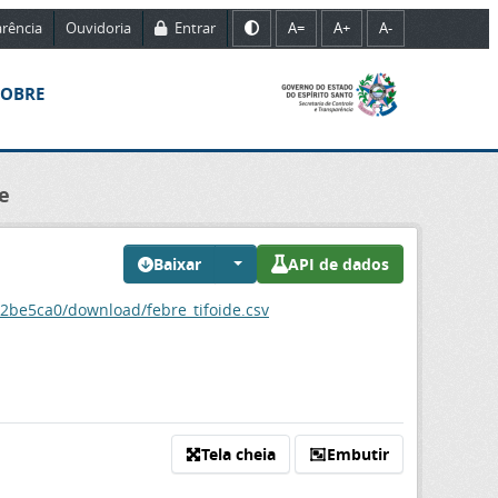
rência
Ouvidoria
Entrar
A=
A+
A-
SOBRE
e
Baixar
API de dados
2be5ca0/download/febre_tifoide.csv
Tela cheia
Embutir