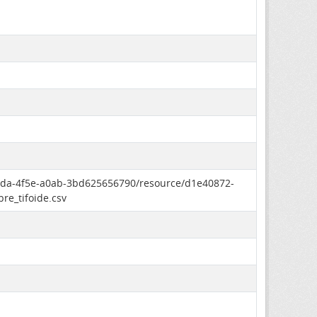
70da-4f5e-a0ab-3bd625656790/resource/d1e40872-
e_tifoide.csv