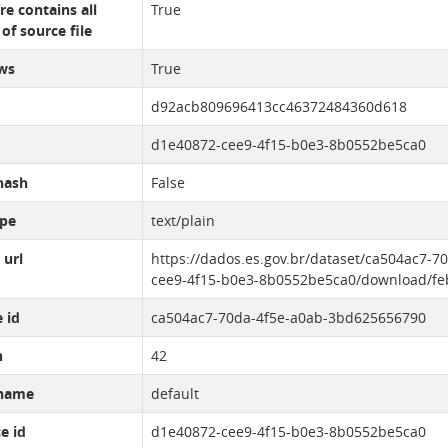
re contains all
True
of source file
ws
True
d92acb809696413cc46372484360d618
d1e40872-cee9-4f15-b0e3-8b0552be5ca0
hash
False
pe
text/plain
 url
https://dados.es.gov.br/dataset/ca504ac7-
cee9-4f15-b0e3-8b0552be5ca0/download/febr
 id
ca504ac7-70da-4f5e-a0ab-3bd625656790
n
42
name
default
e id
d1e40872-cee9-4f15-b0e3-8b0552be5ca0