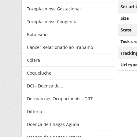
Set url 
Toxoplasmose Gestacional
Size
Toxoplasmose Congenita
State
Botulismo
Task cr
Câncer Relacionado ao Trabalho
Tracki
Cólera
Url typ
Coqueluche
DCJ - Doença de...
Dermatoses Ocupacionais - DRT
Difteria
Doença de Chagas Aguda