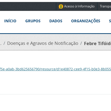
Acesso à Informação
Transpa
INÍCIO
GRUPOS
DADOS
ORGANIZAÇÕES
.
Doenças e Agravos de Notificação
Febre Tifóid
-4f5e-a0ab-3bd625656790/resource/d1e40872-cee9-4f15-b0e3-8b055