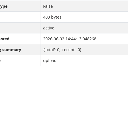
type
False
403 bytes
active
eated
2026-06-02 14:44:13.048268
ng summary
{'total': 0, 'recent': 0}
e
upload