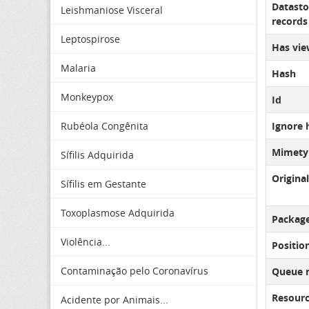
Datasto
Leishmaniose Visceral
records 
Leptospirose
Has vie
Malaria
Hash
Monkeypox
Id
Rubéola Congênita
Ignore 
Mimety
Sífilis Adquirida
Original
Sífilis em Gestante
Toxoplasmose Adquirida
Package
Violência...
Positio
Contaminação pelo Coronavírus
Queue 
Resourc
Acidente por Animais...