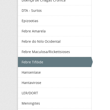
Doença de Chagas Crônica
DTA - Surtos
Epizootias
Febre Amarela
Febre do Nilo Ocidental
Febre Maculosa/Rickettsioses
Febre Tifóide
Hanseníase
Hantavirose
LER/DORT
Meningites