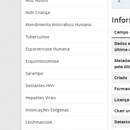
Aids Adulto
4.
Aids Criança
Info
Atendimento Antirrabico Humano
Campo
Tuberculose
Dados a
Esporotricose Humana
última 
Metadad
Esquistossomose
pela úl
Sarampo
Criado
Gestantes HIV+
Format
Hepatites Virais
Licença
Intoxicações Exógenas
Ckan ur
Datasto
Leishmaniose...