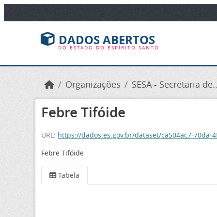
Ir para o conteúdo principal
DADOS ABERTOS
DO ESTADO DO ESPÍRITO SANTO
Organizações
SESA - Secretaria de..
Febre Tifóide
URL:
https://dados.es.gov.br/dataset/ca504ac7-70da
Febre Tifóide
Tabela