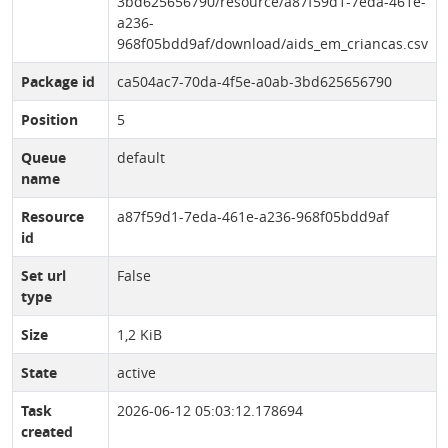
3bd625656790/resource/a87f59d1-7eda-461e-
a236-
968f05bdd9af/download/aids_em_criancas.csv
Package id
ca504ac7-70da-4f5e-a0ab-3bd625656790
Position
5
Queue
default
name
Resource
a87f59d1-7eda-461e-a236-968f05bdd9af
id
Set url
False
type
Size
1,2 KiB
State
active
Task
2026-06-12 05:03:12.178694
created