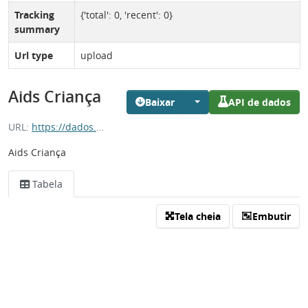
Tracking
{'total': 0, 'recent': 0}
summary
Url type
upload
Aids Criança
Baixar
API de dados
URL:
https://dados.es.gov.br/dataset/ca504ac7-70da-4f5e-a0ab-3bd625656790/resource/a87f59d1-7eda-461e-a236-968f05bdd9af/download/aids_em_criancas.csv
Aids Criança
Tabela
Tela cheia
Embutir