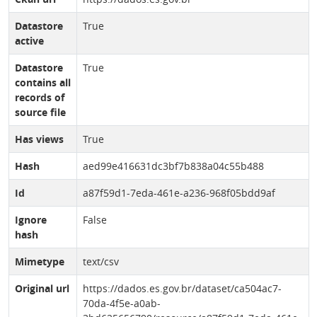
Datastore
True
active
Datastore
True
contains all
records of
source file
Has views
True
Hash
aed99e416631dc3bf7b838a04c55b488
Id
a87f59d1-7eda-461e-a236-968f05bdd9af
Ignore
False
hash
Mimetype
text/csv
Original url
https://dados.es.gov.br/dataset/ca504ac7-
70da-4f5e-a0ab-