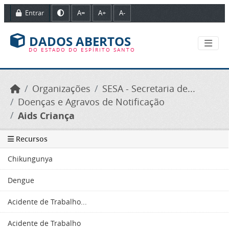
Ir para o conteúdo principal
Entrar
A=
A+
A-
DADOS ABERTOS
DO ESTADO DO ESPÍRITO SANTO
Organizações
SESA - Secretaria de...
Doenças e Agravos de Notificação
Aids Criança
Recursos
Chikungunya
Dengue
Acidente de Trabalho...
Acidente de Trabalho