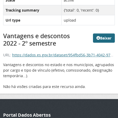
State
active
Tracking summary
{'total': 0, 'recent': 0}
Url type
upload
Vantagens e descontos
Baixar
2022 - 2º semestre
URL:
https://dados.es.gov.br/dataset/954fbd56-3b71-4042-9784-a2f195608806/resource/fe450f85-de93-4a22-afa7-42ca5ed5d19b/download/85-de93-4a22-afa7-42ca5ed5d19b
Vantagens e descontos no estado e nos municípios, agrupados
por cargo e tipo de vínculo (efetivo, comissionado, designação
temporária...).
Não há visões criadas para este recurso ainda.
Portal Dados Abertos