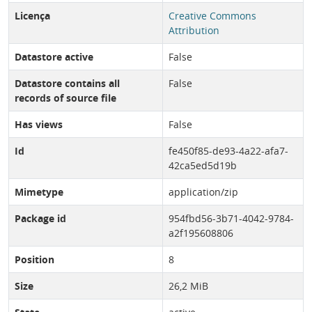
Licença
Creative Commons
Attribution
Datastore active
False
Datastore contains all
False
records of source file
Has views
False
Id
fe450f85-de93-4a22-afa7-
42ca5ed5d19b
Mimetype
application/zip
Package id
954fbd56-3b71-4042-9784-
a2f195608806
Position
8
Size
26,2 MiB