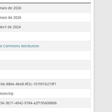
maio de 2026
maio de 2026
abril de 2024
ve Commons Attribution
0e-886e-4be8-8f2c-101fd1b219f1
ation/zip
56-3b71-4042-9784-a2f195608806