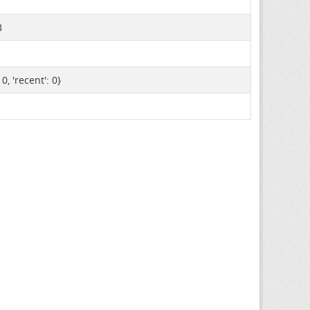
B
: 0, 'recent': 0}
d