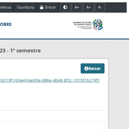
rência
Ouvidoria
Entrar
A=
A+
A-
SOBRE
3 - 1º semestre
Baixar
d1b219f1/download/0e-886e-4be8-8f2c-101fd1b219f1