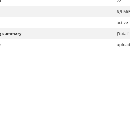
n
22
6,9 Mi
active
ng summary
{'total'
e
uploa