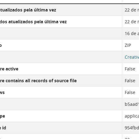
tualizados pela última vez
22 de 
os atualizados pela última vez
22 de 
16 de 
o
ZIP
Creati
re active
False
e contains all records of source file
False
ws
False
b5aad1
pe
applic
 id
954fbd