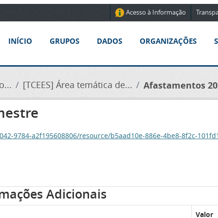
Acesso à Informação
Transpa
INÍCIO
GRUPOS
DADOS
ORGANIZAÇÕES
...
[TCEES] Área temática de...
Afastamentos 202
mestre
-4042-9784-a2f195608806/resource/b5aad10e-886e-4be8-8f2c-101f
rmações Adicionais
Valor