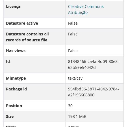
Licença
Creative Commons
Atribuição
Datastore active
False
Datastore contains all
False
records of source file
Has views
False
Id
81348466-ca4a-4d09-80e3-
62b5ee54042d
Mimetype
text/csv
Package id
954fbd56-3b71-4042-9784-
a2f195608806
Position
30
Size
198,1 MiB