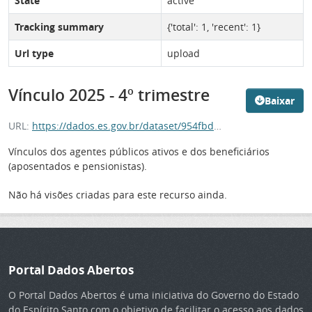
State
active
Tracking summary
{'total': 1, 'recent': 1}
Url type
upload
Vínculo 2025 - 4º trimestre
Baixar
URL:
https://dados.es.gov.br/dataset/954fbd56-3b71-4042-9784-a2f195608806/resource/81348466-ca4a-4d09-80e3-62b5ee54042d/download/66-ca4a-4d09-80e3-62b5ee54042d
Vínculos dos agentes públicos ativos e dos beneficiários
(aposentados e pensionistas).
Não há visões criadas para este recurso ainda.
Portal Dados Abertos
O Portal Dados Abertos é uma iniciativa do Governo do Estado
do Espírito Santo com o objetivo de facilitar o acesso aos dados