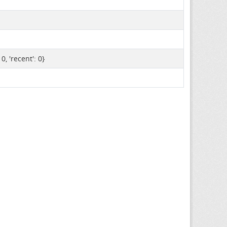
: 0, 'recent': 0}
d