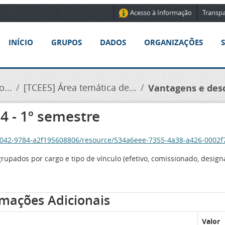
Acesso à Informação
Transpa
INÍCIO
GRUPOS
DADOS
ORGANIZAÇÕES
...
[TCEES] Área temática de...
Vantagens e desc
4 - 1º semestre
-4042-9784-a2f195608806/resource/534a6eee-7355-4a38-a426-0002
upados por cargo e tipo de vínculo (efetivo, comissionado, designa
rmações Adicionais
Valor