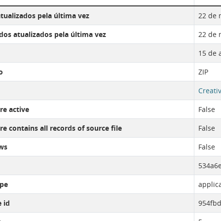
tualizados pela última vez
22 de 
os atualizados pela última vez
22 de 
15 de 
o
ZIP
Creati
re active
False
e contains all records of source file
False
ws
False
534a6e
pe
applic
 id
954fbd