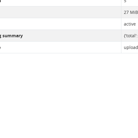
n
5
27 MiB
active
ng summary
{'total'
e
uploa