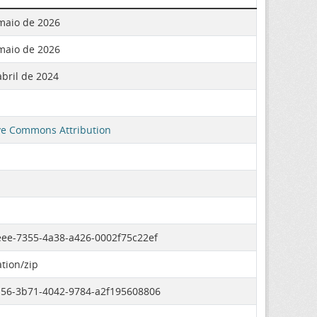
maio de 2026
maio de 2026
abril de 2024
ve Commons Attribution
ee-7355-4a38-a426-0002f75c22ef
ation/zip
56-3b71-4042-9784-a2f195608806