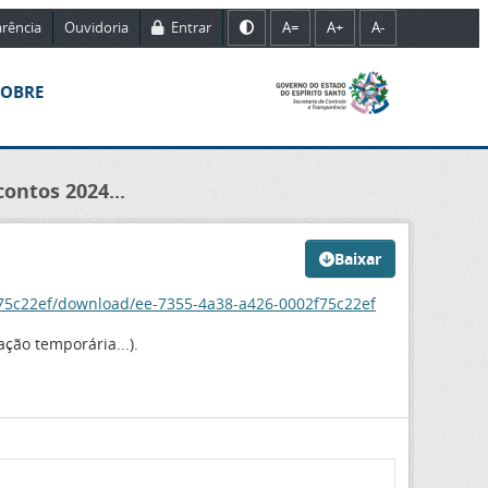
rência
Ouvidoria
Entrar
A=
A+
A-
SOBRE
ontos 2024...
Baixar
f75c22ef/download/ee-7355-4a38-a426-0002f75c22ef
ção temporária...).