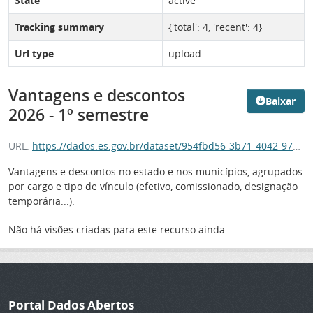
State
active
Tracking summary
{'total': 4, 'recent': 4}
Url type
upload
Vantagens e descontos
Baixar
2026 - 1º semestre
URL:
https://dados.es.gov.br/dataset/954fbd56-3b71-4042-9784-a2f195608806/resource/f7a31e10-c7b0-446d-8502-04799e8c49bb/download/10-c7b0-446d-8502-04799e8c49bb
Vantagens e descontos no estado e nos municípios, agrupados
por cargo e tipo de vínculo (efetivo, comissionado, designação
temporária...).
Não há visões criadas para este recurso ainda.
Portal Dados Abertos