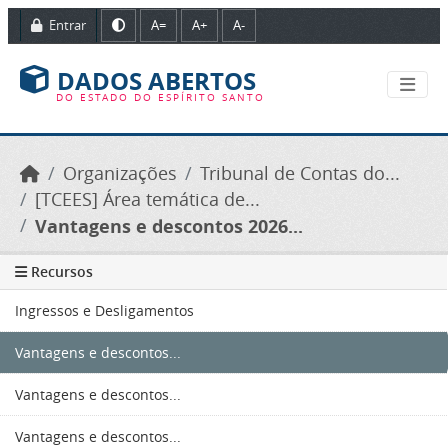
Ir para o conteúdo principal
Entrar
A=
A+
A-
DADOS ABERTOS
DO ESTADO DO ESPÍRITO SANTO
Organizações
Tribunal de Contas do...
[TCEES] Área temática de...
Vantagens e descontos 2026...
Recursos
Ingressos e Desligamentos
Vantagens e descontos...
Vantagens e descontos...
Vantagens e descontos...