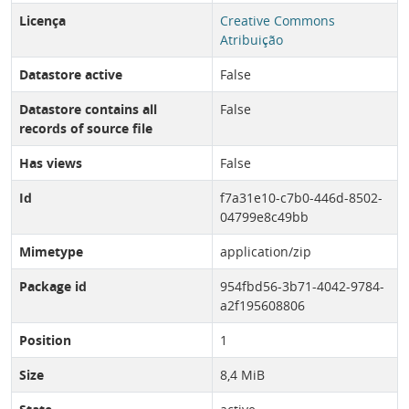
Licença
Creative Commons
Atribuição
Datastore active
False
Datastore contains all
False
records of source file
Has views
False
Id
f7a31e10-c7b0-446d-8502-
04799e8c49bb
Mimetype
application/zip
Package id
954fbd56-3b71-4042-9784-
a2f195608806
Position
1
Size
8,4 MiB