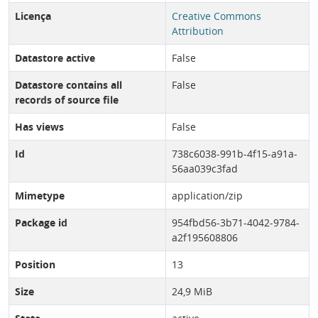
Licença
Creative Commons
Attribution
Datastore active
False
Datastore contains all
False
records of source file
Has views
False
Id
738c6038-991b-4f15-a91a-
56aa039c3fad
Mimetype
application/zip
Package id
954fbd56-3b71-4042-9784-
a2f195608806
Position
13
Size
24,9 MiB