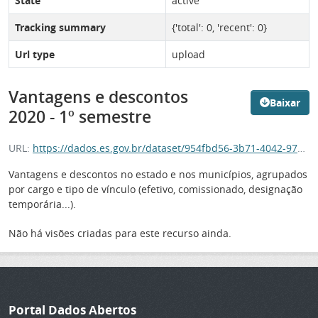
State
active
Tracking summary
{'total': 0, 'recent': 0}
Url type
upload
Vantagens e descontos
Baixar
2020 - 1º semestre
URL:
https://dados.es.gov.br/dataset/954fbd56-3b71-4042-9784-a2f195608806/resource/738c6038-991b-4f15-a91a-56aa039c3fad/download/38-991b-4f15-a91a-56aa039c3fad
Vantagens e descontos no estado e nos municípios, agrupados
por cargo e tipo de vínculo (efetivo, comissionado, designação
temporária...).
Não há visões criadas para este recurso ainda.
Portal Dados Abertos