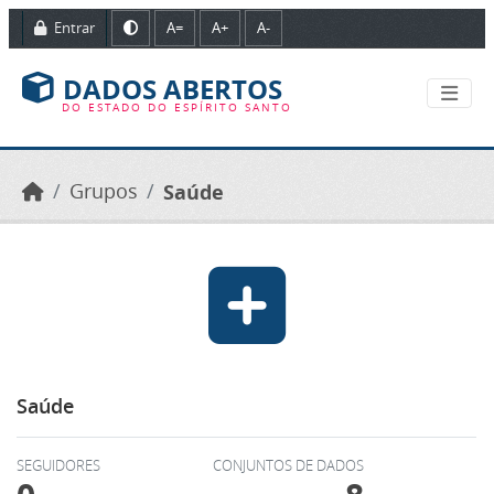
Ir para o conteúdo principal
Entrar
A=
A+
A-
DADOS ABERTOS
DO ESTADO DO ESPÍRITO SANTO
Grupos
Saúde
Saúde
SEGUIDORES
CONJUNTOS DE DADOS