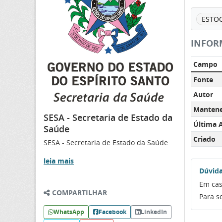
ESTO
INFOR
Campo
Fonte
Autor
Manten
SESA - Secretaria de Estado da
Última A
Saúde
Criado
SESA - Secretaria de Estado da Saúde
leia mais
Dúvida
Em cas
COMPARTILHAR
Para s
WhatsApp
Facebook
LinkedIn