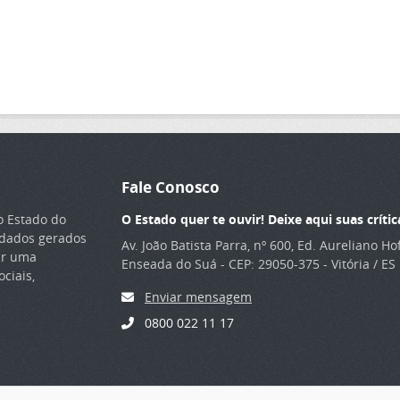
Fale Conosco
o Estado do
O Estado quer te ouvir! Deixe aqui suas crític
s dados gerados
Av. João Batista Parra, nº 600, Ed. Aureliano H
ar uma
Enseada do Suá - CEP: 29050-375 - Vitória / ES
ciais,
Enviar mensagem
0800 022 11 17