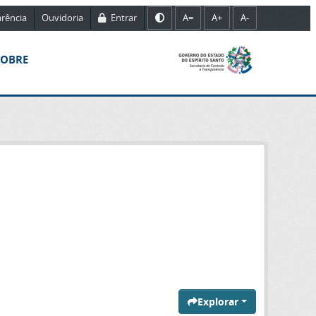
rência
Ouvidoria
Entrar
A=
A+
A-
SOBRE
Explorar