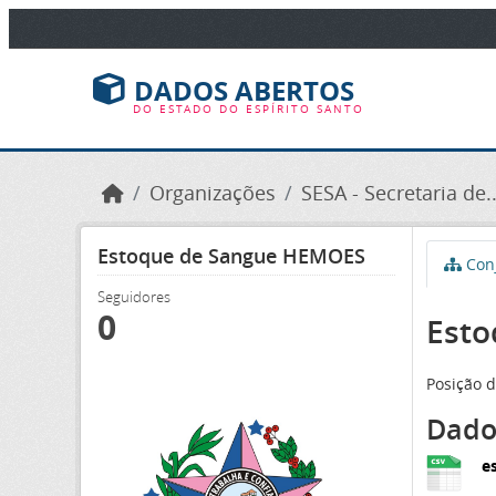
Ir para o conteúdo principal
DADOS ABERTOS
DO ESTADO DO ESPÍRITO SANTO
Organizações
SESA - Secretaria de..
Estoque de Sangue HEMOES
Conj
Seguidores
0
Esto
Posição 
Dado
e