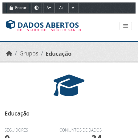
Ir para o conteúdo principal
Entrar
A=
A+
A-
DADOS ABERTOS
DO ESTADO DO ESPÍRITO SANTO
Grupos
Educação
Educação
SEGUIDORES
CONJUNTOS DE DADOS