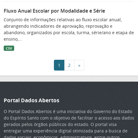
Fluxo Anual Escolar por Modalidade e Série
Conjunto de informações relativas ao fluxo escolar anual,
abrangendo indicadores de aprovação, reprovação e
abandono, organizados por escola, turma, série/ano e etapa de
ensino,...
CSV
1
2
»
Portal Dados Abertos
O Portal Dados Abertos é uma iniciativa do Governo do Estado
do Espírito Santo com o objetivo de facilitar o acesso aos dados
gerados pelos órgãos públicos do estado. O portal visa
entregar uma experiência digital otimizada para a busca de
dados sociais, econômicos, administrativos, entre outros.