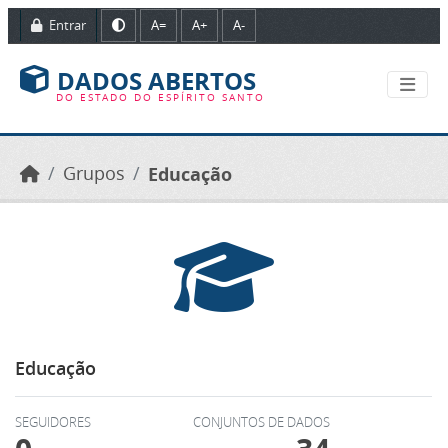
Ir para o conteúdo principal
Entrar
A=
A+
A-
DADOS ABERTOS
DO ESTADO DO ESPÍRITO SANTO
Grupos
Educação
Educação
SEGUIDORES
CONJUNTOS DE DADOS