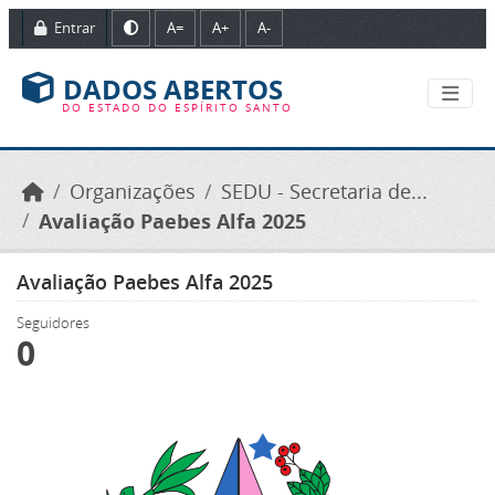
Ir para o conteúdo principal
Entrar
A=
A+
A-
DADOS ABERTOS
DO ESTADO DO ESPÍRITO SANTO
Organizações
SEDU - Secretaria de...
Avaliação Paebes Alfa 2025
Avaliação Paebes Alfa 2025
Seguidores
0