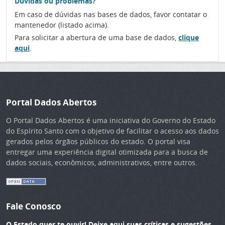
Dúvidas ou problemas?
Em caso de dúvidas nas bases de dados, favor contatar o
mantenedor (listado acima).
Para solicitar a abertura de uma base de dados,
clique
aqui
.
Portal Dados Abertos
O Portal Dados Abertos é uma iniciativa do Governo do Estado
do Espírito Santo com o objetivo de facilitar o acesso aos dados
gerados pelos órgãos públicos do estado. O portal visa
entregar uma experiência digital otimizada para a busca de
dados sociais, econômicos, administrativos, entre outros.
Fale Conosco
O Estado quer te ouvir! Deixe aqui suas críticas e sugestões.