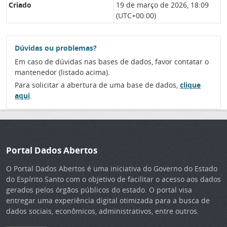
Criado
19 de março de 2026, 18:09
(UTC+00:00)
Dúvidas ou problemas?
Em caso de dúvidas nas bases de dados, favor contatar o
mantenedor (listado acima).
Para solicitar a abertura de uma base de dados,
clique
aqui
.
Portal Dados Abertos
O Portal Dados Abertos é uma iniciativa do Governo do Estado
do Espírito Santo com o objetivo de facilitar o acesso aos dados
gerados pelos órgãos públicos do estado. O portal visa
entregar uma experiência digital otimizada para a busca de
dados sociais, econômicos, administrativos, entre outros.