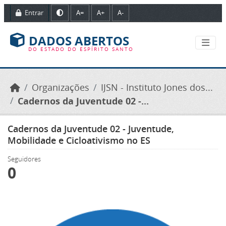
Ir para o conteúdo principal
Entrar
A=
A+
A-
DADOS ABERTOS
DO ESTADO DO ESPÍRITO SANTO
Organizações
IJSN - Instituto Jones dos...
Cadernos da Juventude 02 -...
Cadernos da Juventude 02 - Juventude,
Mobilidade e Cicloativismo no ES
Seguidores
0