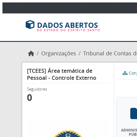
Ir para o conteúdo principal
DADOS ABERTOS
DO ESTADO DO ESPÍRITO SANTO
Organizações
Tribunal de Contas do
[TCEES] Área temática de
Conj
Pessoal - Controle Externo
Seguidores
0
ADMINI
PÚB