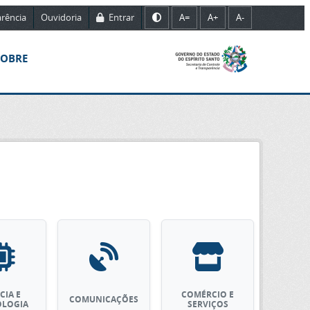
rência
Ouvidoria
Entrar
A=
A+
A-
SOBRE
CIA E
COMÉRCIO E
COMUNICAÇÕES
OLOGIA
SERVIÇOS