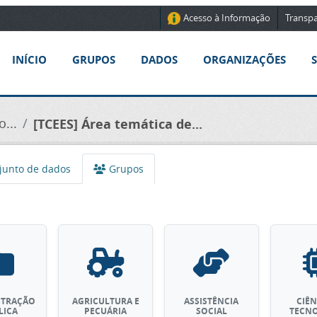
Acesso à Informação
Transpa
INÍCIO
GRUPOS
DADOS
ORGANIZAÇÕES
...
[TCEES] Área temática de...
unto de dados
Grupos
STRAÇÃO
AGRICULTURA E
ASSISTÊNCIA
CIÊN
LICA
PECUÁRIA
SOCIAL
TECN