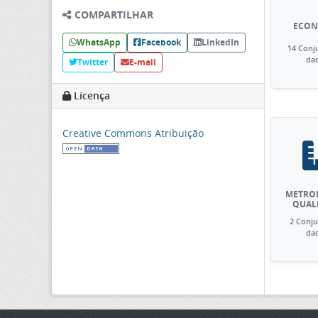
COMPARTILHAR
ECON
WhatsApp
Facebook
LinkedIn
14 Conj
da
Twitter
E-mail
Licença
Creative Commons Atribuição
METROL
QUAL
2 Conju
da