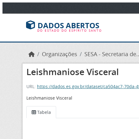
Ir para o conteúdo principal
DADOS ABERTOS
DO ESTADO DO ESPÍRITO SANTO
Organizações
SESA - Secretaria de..
Leishmaniose Visceral
URL:
https://dados.es.gov.br/dataset/ca504ac7-70da
Leishmaniose Visceral
Tabela