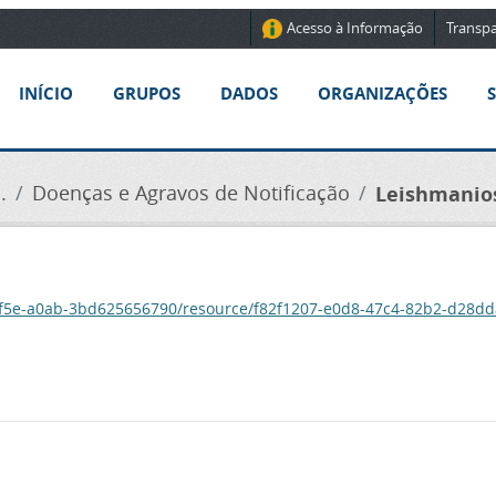
Acesso à Informação
Transpa
INÍCIO
GRUPOS
DADOS
ORGANIZAÇÕES
.
Doenças e Agravos de Notificação
Leishmanios
-4f5e-a0ab-3bd625656790/resource/f82f1207-e0d8-47c4-82b2-d28dd