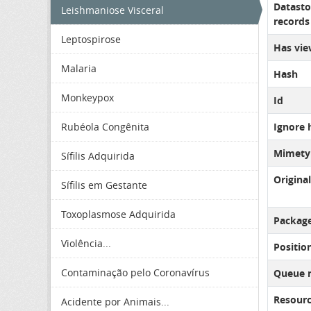
Datasto
Leishmaniose Visceral
records 
Leptospirose
Has vie
Malaria
Hash
Monkeypox
Id
Rubéola Congênita
Ignore 
Mimety
Sífilis Adquirida
Original
Sífilis em Gestante
Toxoplasmose Adquirida
Package
Violência...
Positio
Contaminação pelo Coronavírus
Queue 
Resourc
Acidente por Animais...