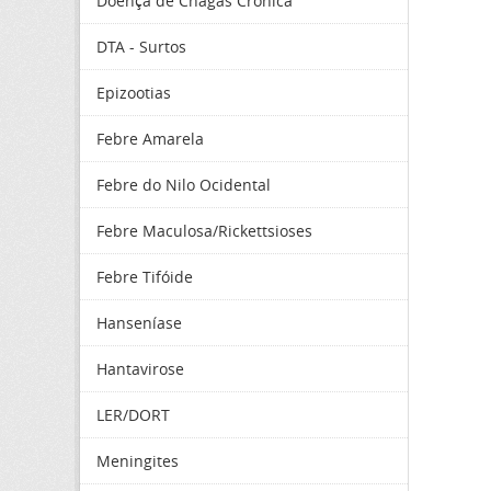
Doença de Chagas Crônica
DTA - Surtos
Epizootias
Febre Amarela
Febre do Nilo Ocidental
Febre Maculosa/Rickettsioses
Febre Tifóide
Hanseníase
Hantavirose
LER/DORT
Meningites