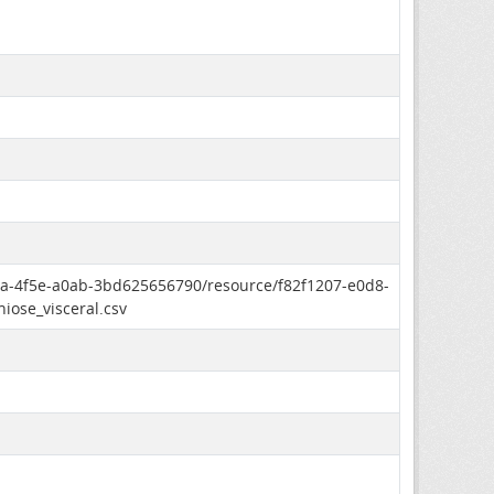
0da-4f5e-a0ab-3bd625656790/resource/f82f1207-e0d8-
ose_visceral.csv