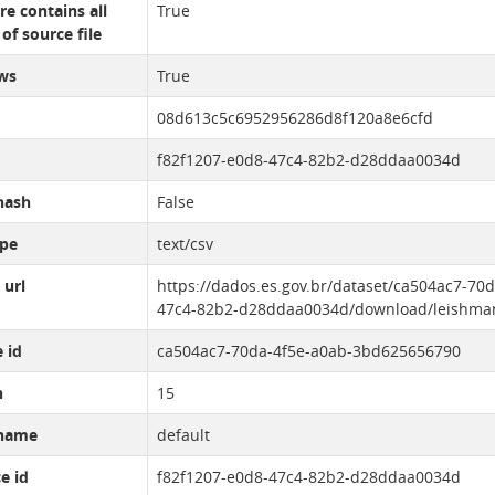
re contains all
True
of source file
ws
True
08d613c5c6952956286d8f120a8e6cfd
f82f1207-e0d8-47c4-82b2-d28ddaa0034d
hash
False
pe
text/csv
 url
https://dados.es.gov.br/dataset/ca504ac7-7
47c4-82b2-d28ddaa0034d/download/leishmani
 id
ca504ac7-70da-4f5e-a0ab-3bd625656790
n
15
name
default
e id
f82f1207-e0d8-47c4-82b2-d28ddaa0034d