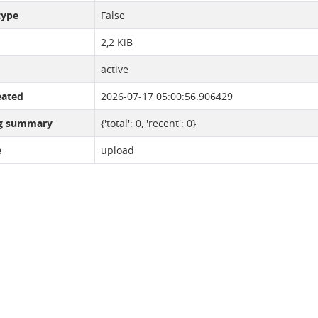
type
False
2,2 KiB
active
eated
2026-07-17 05:00:56.906429
ng summary
{'total': 0, 'recent': 0}
e
upload