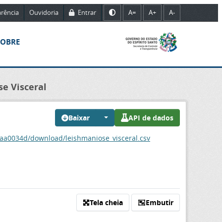
rência
Ouvidoria
Entrar
A=
A+
A-
SOBRE
e Visceral
Baixar
API de dados
aa0034d/download/leishmaniose_visceral.csv
Tela cheia
Embutir