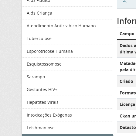
Aids Adulto
4.
Aids Criança
Info
Atendimento Antirrabico Humano
Campo
Tuberculose
Dados a
Esporotricose Humana
última 
Metadad
Esquistossomose
pela úl
Sarampo
Criado
Gestantes HIV+
Format
Hepatites Virais
Licença
Intoxicações Exógenas
Ckan ur
Datasto
Leishmaniose...