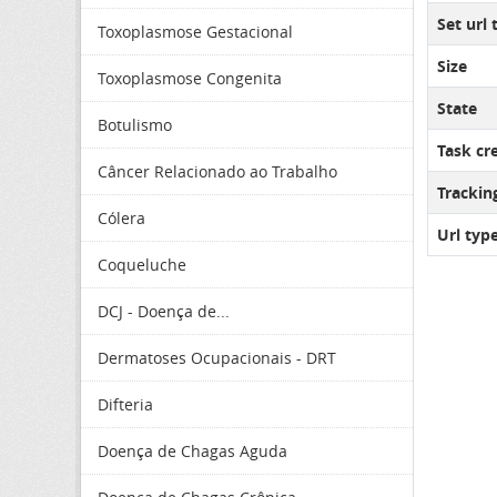
Set url 
Toxoplasmose Gestacional
Size
Toxoplasmose Congenita
State
Botulismo
Task cr
Câncer Relacionado ao Trabalho
Tracki
Cólera
Url typ
Coqueluche
DCJ - Doença de...
Dermatoses Ocupacionais - DRT
Difteria
Doença de Chagas Aguda