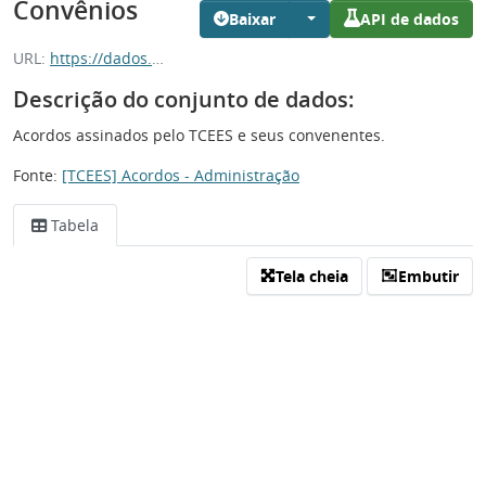
Convênios
Baixar
API de dados
URL:
https://dados.es.gov.br/dataset/e4fe7fb9-ec65-4d5d-a74c-946df25408cf/resource/de305bbe-8a9f-429e-ade3-20366be60b69/download/convenios.csv
Descrição do conjunto de dados:
Acordos assinados pelo TCEES e seus convenentes.
Fonte:
[TCEES] Acordos - Administração
Tabela
Tela cheia
Embutir