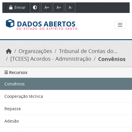
Ir para o conteúdo principal
Entrar
A=
A+
A-
DADOS ABERTOS
DO ESTADO DO ESPÍRITO SANTO
Organizações
Tribunal de Contas do...
[TCEES] Acordos - Administração
Convênios
Recursos
Convênios
Cooperação técnica
Repasse
Adesão