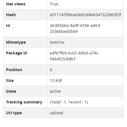
Has views
True
Hash
e01114789eae0eb2e84e541522863f2f
Id
de305bbe-8a9f-429e-ade3-
20366be60b69
Mimetype
text/csv
Package id
e4fe7fb9-ec65-4d5d-a74c-
946df25408cf
Position
0
Size
13 KiB
State
active
Tracking summary
{'total': 1, 'recent': 1}
Url type
upload