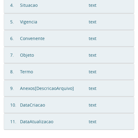
4.
Situacao
text
5.
Vigencia
text
6.
Convenente
text
7.
Objeto
text
8.
Termo
text
9.
Anexos[DescricaoArquivo]
text
10.
DataCriacao
text
11.
DataAtualizacao
text