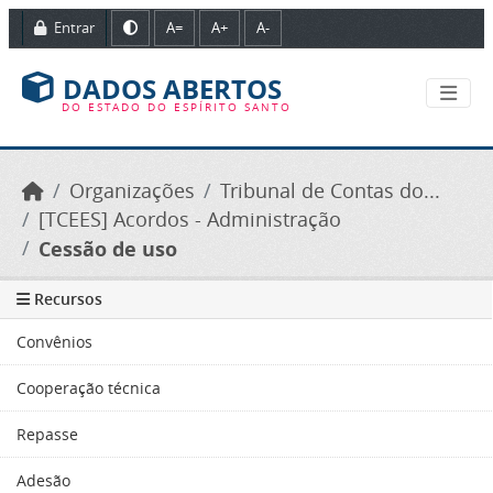
Ir para o conteúdo principal
Entrar
A=
A+
A-
DADOS ABERTOS
DO ESTADO DO ESPÍRITO SANTO
Organizações
Tribunal de Contas do...
[TCEES] Acordos - Administração
Cessão de uso
Recursos
Convênios
Cooperação técnica
Repasse
Adesão