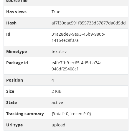
source file
Has views
True
Hash
af7f30dac591f855733d57877da6d5dd
Id
31a28de8-9e93-45b9-980b-
14154ec9f37a
Mimetype
text/csv
Package id
e4fe7fb9-ec65-4d5d-a74c-
946df25408cf
Position
4
Size
2 KiB
State
active
Tracking summary
{'total': 0, 'recent': 0}
Url type
upload