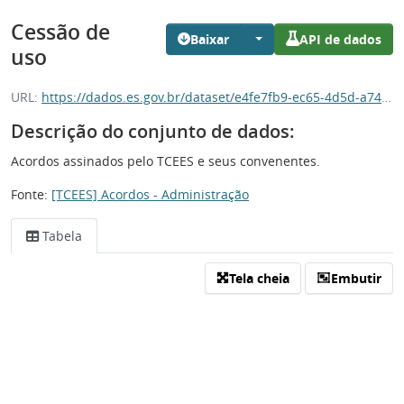
Cessão de
Baixar
API de dados
uso
URL:
https://dados.es.gov.br/dataset/e4fe7fb9-ec65-4d5d-a74c-946df25408cf/resource/31a28de8-9e93-45b9-980b-14154ec9f37a/download/cessao-uso.csv
Descrição do conjunto de dados:
Acordos assinados pelo TCEES e seus convenentes.
Fonte:
[TCEES] Acordos - Administração
Tabela
Tela cheia
Embutir