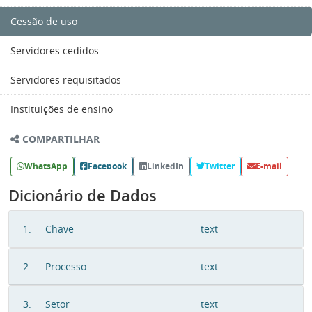
Cessão de uso
Servidores cedidos
Servidores requisitados
Instituições de ensino
COMPARTILHAR
WhatsApp
Facebook
LinkedIn
Twitter
E-mail
Dicionário de Dados
1.
Chave
text
2.
Processo
text
3.
Setor
text