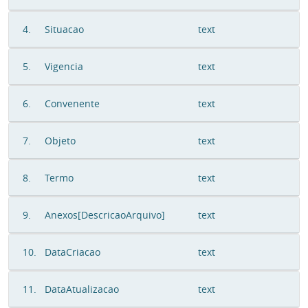
4.
Situacao
text
5.
Vigencia
text
6.
Convenente
text
7.
Objeto
text
8.
Termo
text
9.
Anexos[DescricaoArquivo]
text
10.
DataCriacao
text
11.
DataAtualizacao
text