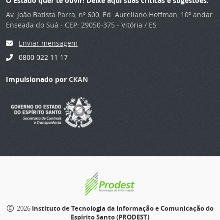
O Estado quer te ouvir! Deixe aqui suas críticas e sugestões.
Av. João Batista Parra, nº 600, Ed. Aureliano Hoffman, 10º andar
Enseada do Suá - CEP: 29050-375 - Vitória / ES
Enviar mensagem
0800 022 11 17
Impulsionado por
CKAN
2026
Instituto de Tecnologia da Informação e Comunicação do
Espírito Santo (PRODEST)