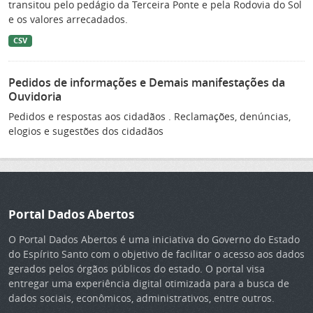
transitou pelo pedágio da Terceira Ponte e pela Rodovia do Sol
e os valores arrecadados.
CSV
Pedidos de informações e Demais manifestações da
Ouvidoria
Pedidos e respostas aos cidadãos . Reclamações, denúncias,
elogios e sugestões dos cidadãos
Portal Dados Abertos
O Portal Dados Abertos é uma iniciativa do Governo do Estado
do Espírito Santo com o objetivo de facilitar o acesso aos dados
gerados pelos órgãos públicos do estado. O portal visa
entregar uma experiência digital otimizada para a busca de
dados sociais, econômicos, administrativos, entre outros.