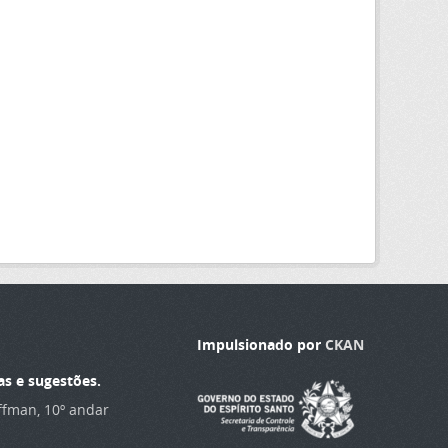
Impulsionado por
CKAN
as e sugestões.
offman, 10º andar