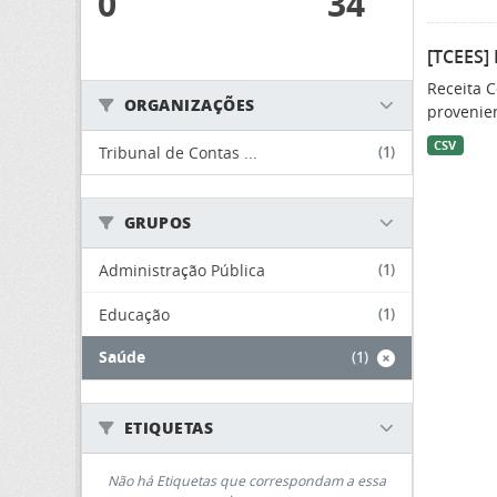
0
34
[TCEES] 
Receita 
ORGANIZAÇÕES
provenien
CSV
Tribunal de Contas ...
(1)
GRUPOS
Administração Pública
(1)
Educação
(1)
Saúde
(1)
ETIQUETAS
Não há Etiquetas que correspondam a essa