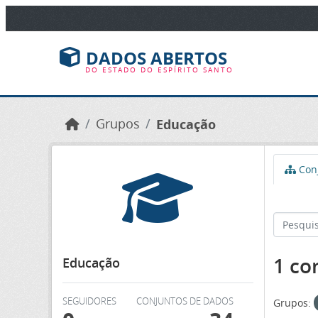
Ir para o conteúdo principal
DADOS ABERTOS
DO ESTADO DO ESPÍRITO SANTO
Grupos
Educação
Conj
1 co
Educação
SEGUIDORES
CONJUNTOS DE DADOS
Grupos: