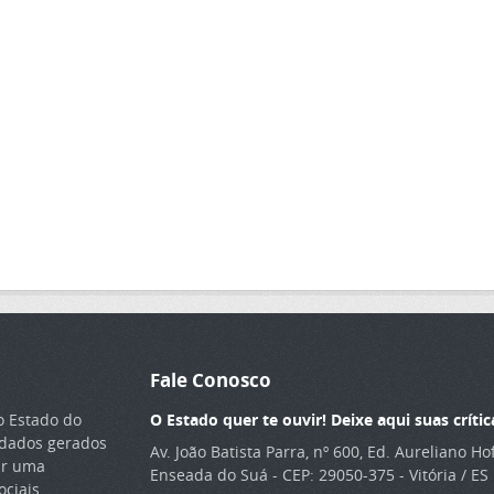
Fale Conosco
o Estado do
O Estado quer te ouvir! Deixe aqui suas crític
s dados gerados
Av. João Batista Parra, nº 600, Ed. Aureliano H
ar uma
Enseada do Suá - CEP: 29050-375 - Vitória / ES
ciais,