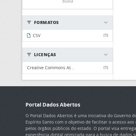
busca
FORMATOS
CSV
(1)
LICENÇAS
Creative Commons At...
(1)
Portal Dados Abertos
O Portal Dados Abertos é uma iniciativa do Governo d
Espírito Santo com o objetivo de facilitar o acesso ao
pelos órgãos públicos do estado. O portal visa entreg
experiência digital otimizada para a busca de dados so