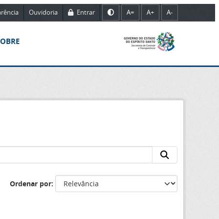
rência
Ouvidoria
Entrar
A=
A+
A-
SOBRE
Ordenar por