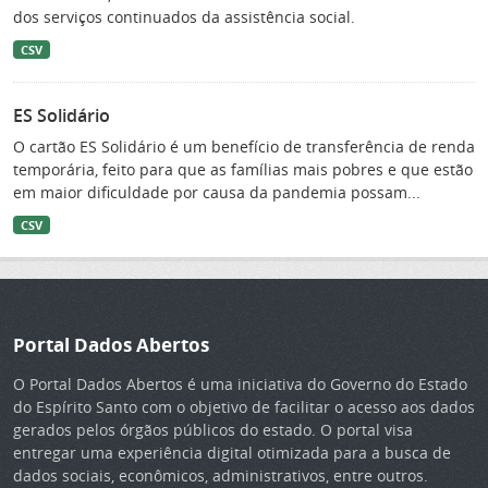
dos serviços continuados da assistência social.
CSV
ES Solidário
O cartão ES Solidário é um benefício de transferência de renda
temporária, feito para que as famílias mais pobres e que estão
em maior dificuldade por causa da pandemia possam...
CSV
Portal Dados Abertos
O Portal Dados Abertos é uma iniciativa do Governo do Estado
do Espírito Santo com o objetivo de facilitar o acesso aos dados
gerados pelos órgãos públicos do estado. O portal visa
entregar uma experiência digital otimizada para a busca de
dados sociais, econômicos, administrativos, entre outros.