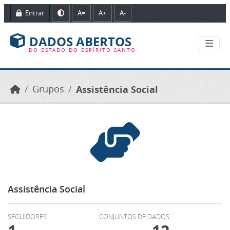
Ir para o conteúdo principal
Entrar
A=
A+
A-
DADOS ABERTOS
DO ESTADO DO ESPÍRITO SANTO
Grupos
Assistência Social
Assistência Social
SEGUIDORES
CONJUNTOS DE DADOS