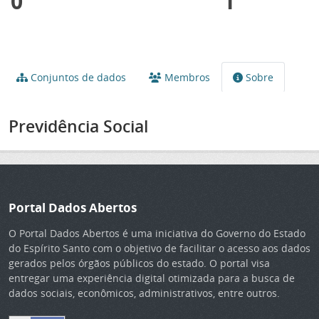
0
1
Conjuntos de dados
Membros
Sobre
Previdência Social
Portal Dados Abertos
O Portal Dados Abertos é uma iniciativa do Governo do Estado
do Espírito Santo com o objetivo de facilitar o acesso aos dados
gerados pelos órgãos públicos do estado. O portal visa
entregar uma experiência digital otimizada para a busca de
dados sociais, econômicos, administrativos, entre outros.