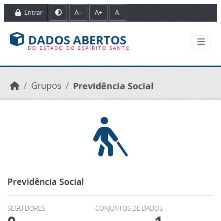
Ir para o conteúdo principal
Entrar
A=
A+
A-
DADOS ABERTOS
DO ESTADO DO ESPÍRITO SANTO
Grupos
Previdência Social
Previdência Social
SEGUIDORES
CONJUNTOS DE DADOS