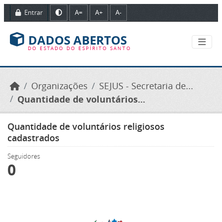
Ir para o conteúdo principal
Entrar
A=
A+
A-
DADOS ABERTOS
DO ESTADO DO ESPÍRITO SANTO
Organizações
SEJUS - Secretaria de...
Quantidade de voluntários...
Quantidade de voluntários religiosos
cadastrados
Seguidores
0