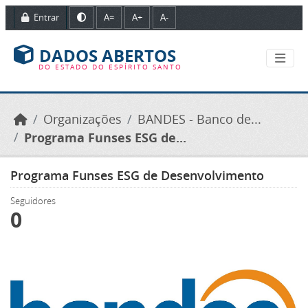
Ir para o conteúdo principal
Entrar
A=
A+
A-
DADOS ABERTOS
DO ESTADO DO ESPÍRITO SANTO
Organizações
BANDES - Banco de...
Programa Funses ESG de...
Programa Funses ESG de Desenvolvimento
Seguidores
0