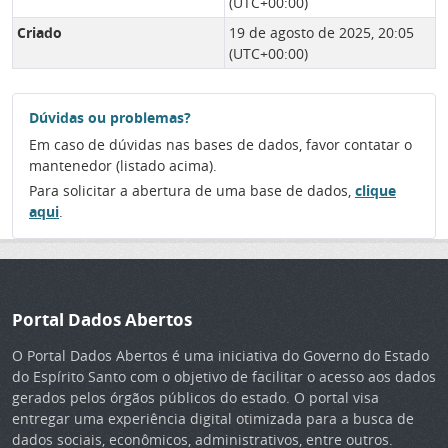
(UTC+00:00)
Criado
19 de agosto de 2025, 20:05
(UTC+00:00)
Dúvidas ou problemas?
Em caso de dúvidas nas bases de dados, favor contatar o
mantenedor (listado acima).
Para solicitar a abertura de uma base de dados,
clique
aqui
.
Portal Dados Abertos
O Portal Dados Abertos é uma iniciativa do Governo do Estado
do Espírito Santo com o objetivo de facilitar o acesso aos dados
gerados pelos órgãos públicos do estado. O portal visa
entregar uma experiência digital otimizada para a busca de
dados sociais, econômicos, administrativos, entre outros.