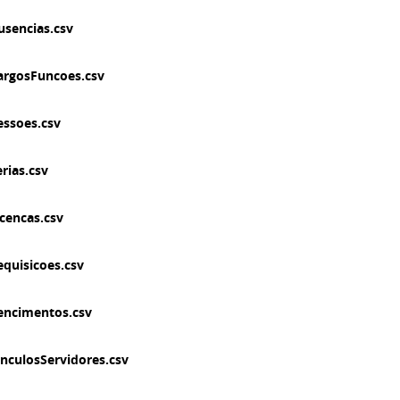
usencias.csv
argosFuncoes.csv
essoes.csv
rias.csv
icencas.csv
equisicoes.csv
encimentos.csv
inculosServidores.csv