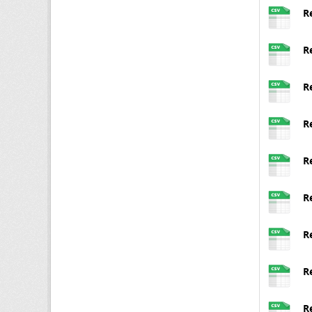
R
R
R
R
R
R
R
R
R