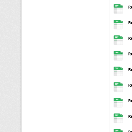
R
R
R
R
R
R
R
R
R