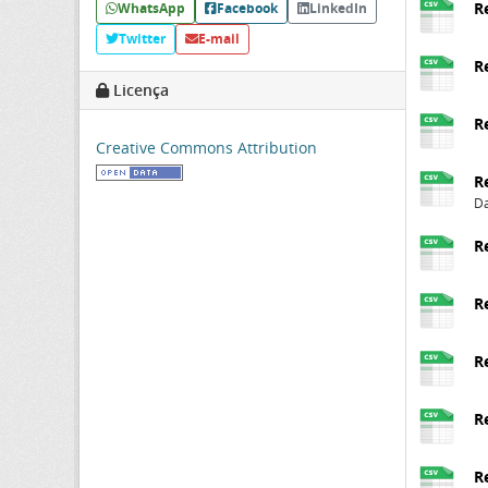
R
WhatsApp
Facebook
LinkedIn
Twitter
E-mail
R
Licença
R
Creative Commons Attribution
R
Da
R
R
R
R
R