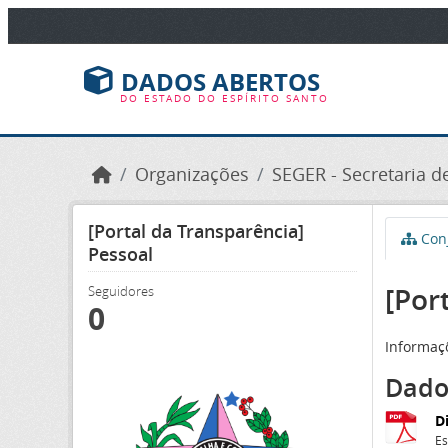
Ir para o conteúdo principal
DADOS ABERTOS
DO ESTADO DO ESPÍRITO SANTO
Organizações
SEGER - Secretaria de
[Portal da Transparência]
Conj
Pessoal
[Por
Seguidores
0
Informaçõ
Dado
D
Es