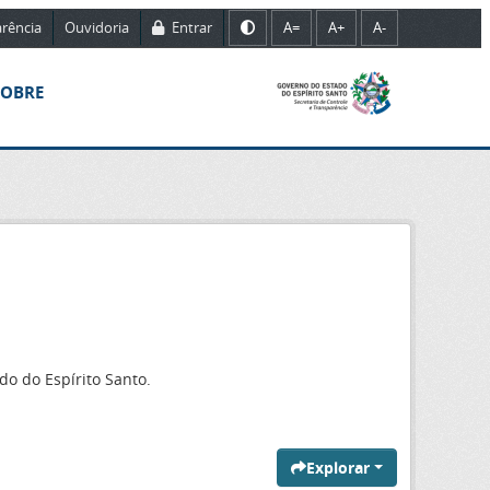
rência
Ouvidoria
Entrar
A=
A+
A-
SOBRE
o do Espírito Santo.
Explorar