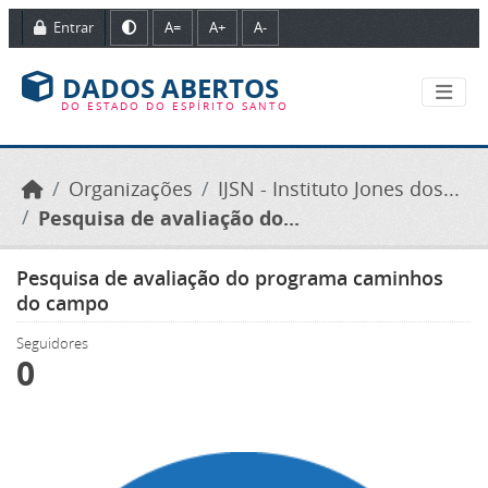
Ir para o conteúdo principal
Entrar
A=
A+
A-
DADOS ABERTOS
DO ESTADO DO ESPÍRITO SANTO
Organizações
IJSN - Instituto Jones dos...
Pesquisa de avaliação do...
Pesquisa de avaliação do programa caminhos
do campo
Seguidores
0