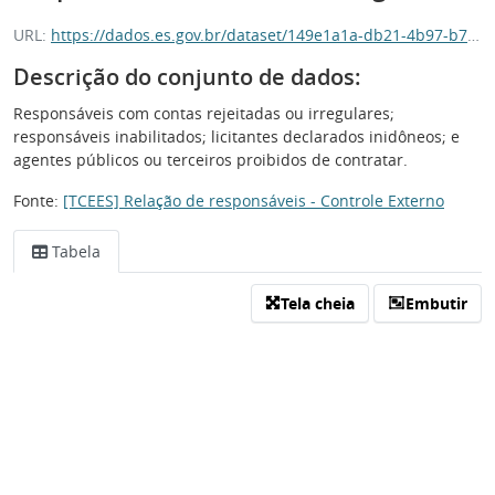
URL:
https://dados.es.gov.br/dataset/149e1a1a-db21-4b97-b7e2-fe3d7d75846e/resource/d2a18709-9c15-46da-bdbd-fbc3ddbc2202/download/ncontasirregulares.csv
Descrição do conjunto de dados:
Responsáveis com contas rejeitadas ou irregulares;
responsáveis inabilitados; licitantes declarados inidôneos; e
agentes públicos ou terceiros proibidos de contratar.
Fonte:
[TCEES] Relação de responsáveis - Controle Externo
Tabela
Tela cheia
Embutir