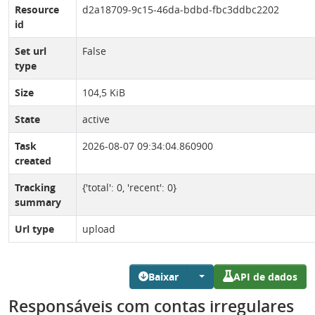
Resource
d2a18709-9c15-46da-bdbd-fbc3ddbc2202
id
Set url
False
type
Size
104,5 KiB
State
active
Task
2026-08-07 09:34:04.860900
created
Tracking
{'total': 0, 'recent': 0}
summary
Url type
upload
Baixar
API de dados
Responsáveis com contas irregulares