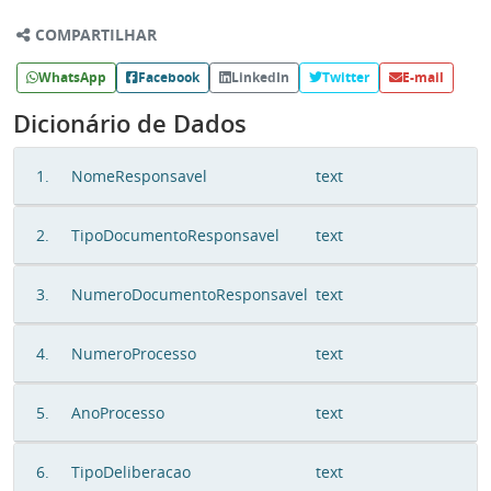
COMPARTILHAR
WhatsApp
Facebook
LinkedIn
Twitter
E-mail
Dicionário de Dados
1.
NomeResponsavel
text
2.
TipoDocumentoResponsavel
text
3.
NumeroDocumentoResponsavel
text
4.
NumeroProcesso
text
5.
AnoProcesso
text
6.
TipoDeliberacao
text