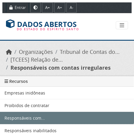
Ir para o conteúdo principal
Entrar
A=
A+
A-
DADOS ABERTOS
DO ESTADO DO ESPÍRITO SANTO
Organizações
Tribunal de Contas do...
[TCEES] Relação de...
Responsáveis com contas irregulares
Recursos
Empresas inidôneas
Proibidos de contratar
Responsáveis com...
Responsáveis inabilitados