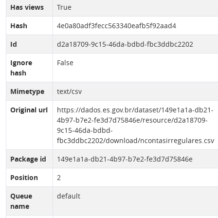
Has views
True
Hash
4e0a80adf3fecc563340eafb5f92aad4
Id
d2a18709-9c15-46da-bdbd-fbc3ddbc2202
Ignore
False
hash
Mimetype
text/csv
Original url
https://dados.es.gov.br/dataset/149e1a1a-db21-
4b97-b7e2-fe3d7d75846e/resource/d2a18709-
9c15-46da-bdbd-
fbc3ddbc2202/download/ncontasirregulares.csv
Package id
149e1a1a-db21-4b97-b7e2-fe3d7d75846e
Position
2
Queue
default
name