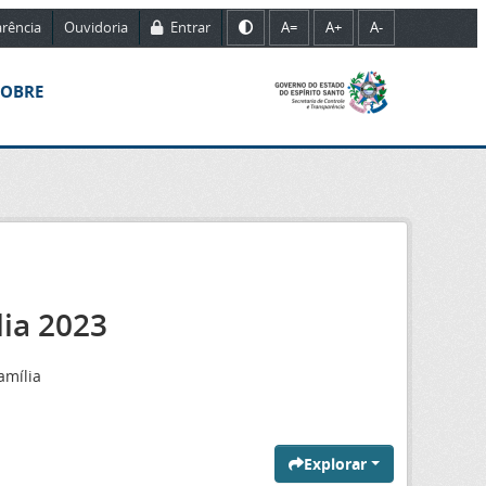
rência
Ouvidoria
Entrar
A=
A+
A-
SOBRE
lia 2023
amília
Explorar