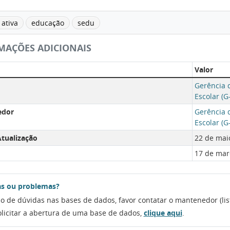
ativa
educação
sedu
MAÇÕES ADICIONAIS
Valor
Gerência d
Escolar (G
edor
Gerência d
Escolar (G
tualização
22 de maio
17 de mar
s ou problemas?
o de dúvidas nas bases de dados, favor contatar o mantenedor (lis
olicitar a abertura de uma base de dados,
clique aqui
.