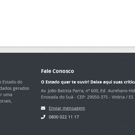
Fale Conosco
o Estado do
O Estado quer te ouvir! Deixe aqui suas crític
s dados gerados
Av. João Batista Parra, nº 600, Ed. Aureliano H
ar uma
Enseada do Suá - CEP: 29050-375 - Vitória / ES
ciais,
Enviar mensagem
0800 022 11 17