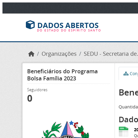
Ir para o conteúdo principal
DADOS ABERTOS
DO ESTADO DO ESPÍRITO SANTO
Organizações
SEDU - Secretaria de.
Beneficiários do Programa
Conj
Bolsa Família 2023
Bene
Seguidores
0
Quantida
Dado
2
Qu