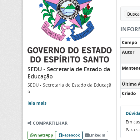
Busca 
INFOR
Campo
Autor
Manten
SEDU - Secretaria de Estado da
Educação
Última A
SEDU - Secretaria de Estado da Educaçã
o
Criado
leia mais
Dúvida
Em cas
COMPARTILHAR
Para s
WhatsApp
Facebook
LinkedIn