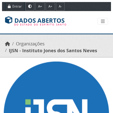
Ir para o conteúdo principal
Entrar
A=
A+
A-
DADOS ABERTOS
DO ESTADO DO ESPÍRITO SANTO
Organizações
IJSN - Instituto Jones dos Santos Neves