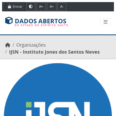
Ir para o conteúdo principal
Entrar
A=
A+
A-
DADOS ABERTOS
DO ESTADO DO ESPÍRITO SANTO
Organizações
IJSN - Instituto Jones dos Santos Neves