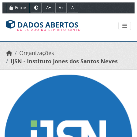
Ir para o conteúdo principal
Entrar
A=
A+
A-
DADOS ABERTOS
DO ESTADO DO ESPÍRITO SANTO
Organizações
IJSN - Instituto Jones dos Santos Neves