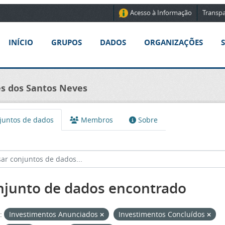
Acesso à Informação
Transpa
INÍCIO
GRUPOS
DADOS
ORGANIZAÇÕES
nes dos Santos Neves
untos de dados
Membros
Sobre
njunto de dados encontrado
:
Investimentos Anunciados
Investimentos Concluídos