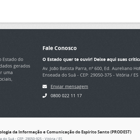
Fale Conosco
o Estado do
O Estado quer te ouvir! Deixe aqui suas crític
s dados gerados
Av. João Batista Parra, nº 600, Ed. Aureliano H
ar uma
Enseada do Suá - CEP: 29050-375 - Vitória / ES
ciais,
Enviar mensagem
0800 022 11 17
nologia da Informação e Comunicação do Espírito Santo (PRODEST)
ia do Suá - CEP: 29050-925 - Vitória / ES