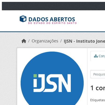
Ir para o conteúdo principal
DADOS ABERTOS
DO ESTADO DO ESPÍRITO SANTO
Organizações
IJSN - Instituto Jo
Conj
1 co
Etiquetas