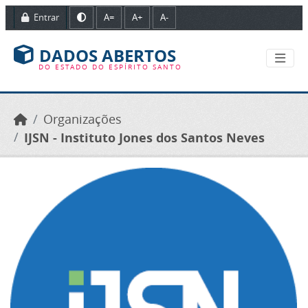
Ir para o conteúdo principal
Entrar
A=
A+
A-
DADOS ABERTOS
DO ESTADO DO ESPÍRITO SANTO
Organizações
IJSN - Instituto Jones dos Santos Neves