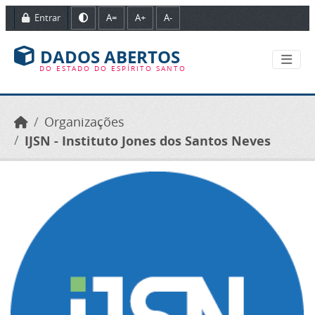
Ir para o conteúdo principal
Entrar
A=
A+
A-
DADOS ABERTOS
DO ESTADO DO ESPÍRITO SANTO
Organizações
IJSN - Instituto Jones dos Santos Neves