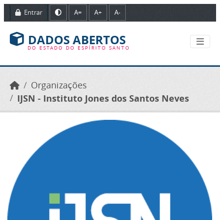
Ir para o conteúdo principal
Entrar
A=
A+
A-
DADOS ABERTOS
DO ESTADO DO ESPÍRITO SANTO
Organizações
IJSN - Instituto Jones dos Santos Neves