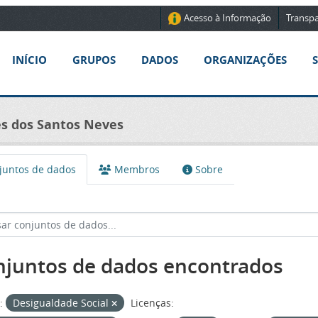
Acesso à Informação
Transpa
INÍCIO
GRUPOS
DADOS
ORGANIZAÇÕES
nes dos Santos Neves
untos de dados
Membros
Sobre
njuntos de dados encontrados
:
Desigualdade Social
Licenças: