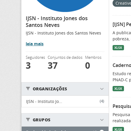
Creativ
IJSN - Instituto Jones dos
[IJSN] P
Santos Neves
A publica
IJSN - Instituto Jones dos Santos Neves
pobreza, 
leia mais
XLSX
Seguidores
Conjuntos de dados
Membros
3
37
0
Caderno
Estudo re
PNAD-C pa
ORGANIZAÇÕES
XLSX
IJSN - Instituto Jo...
(4)
Pesquisa
Pesquisa 
GRUPOS
realizada
XLSX