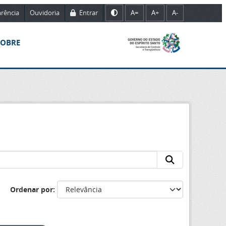
rência
Ouvidoria
Entrar
A=
A+
A-
SOBRE
Ordenar por