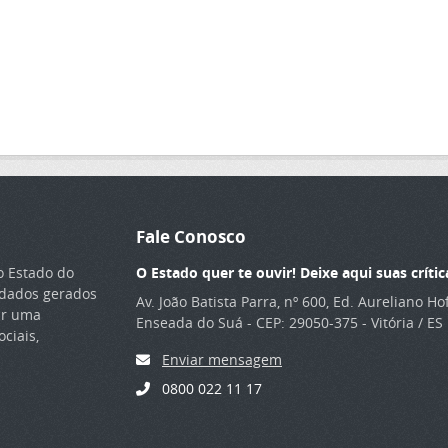
Fale Conosco
o Estado do
O Estado quer te ouvir! Deixe aqui suas crític
s dados gerados
Av. João Batista Parra, nº 600, Ed. Aureliano H
ar uma
Enseada do Suá - CEP: 29050-375 - Vitória / ES
ciais,
Enviar mensagem
0800 022 11 17