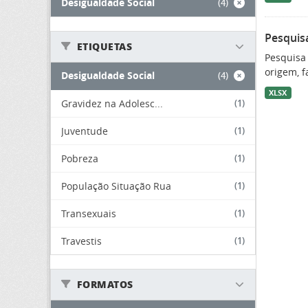
Desigualdade Social
(4)
Pesquis
ETIQUETAS
Pesquisa
origem, f
Desigualdade Social
(4)
XLSX
Gravidez na Adolesc...
(1)
Juventude
(1)
Pobreza
(1)
População Situação Rua
(1)
Transexuais
(1)
Travestis
(1)
FORMATOS