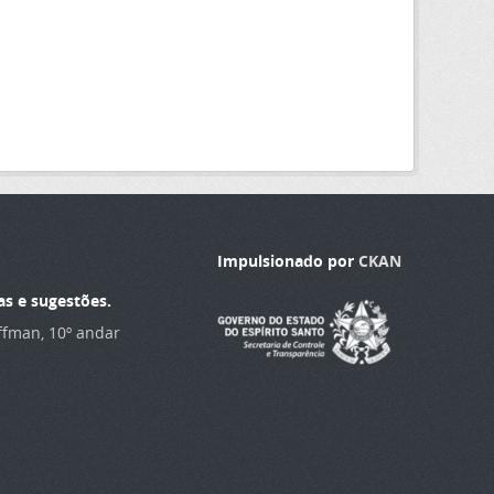
Impulsionado por
CKAN
as e sugestões.
offman, 10º andar