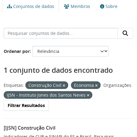
Conjuntos de dados
Membros
Sobre
Ordenar por
1 conjunto de dados encontrado
Etiquetas:
Construção Civil
Economia
Organizações:
IJSN - Instituto Jones dos Santos Neves
Filtrar Resultados
[IJSN] Construção Civil
Indicadores de CUB e SINAPI do ES e Brasil. Para mais