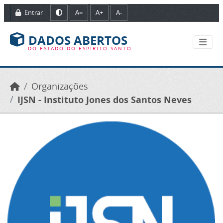
Ir para o conteúdo principal
Entrar
A=
A+
A-
DADOS ABERTOS
DO ESTADO DO ESPÍRITO SANTO
Organizações
IJSN - Instituto Jones dos Santos Neves