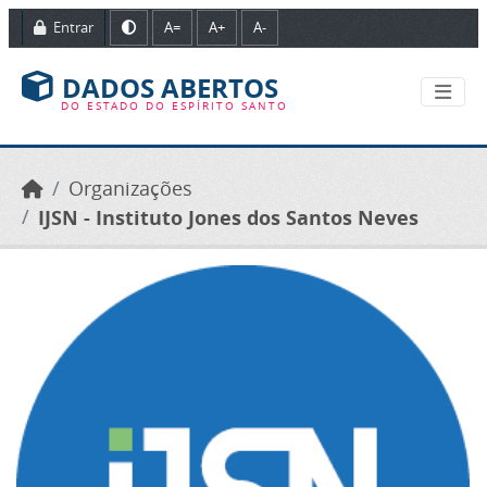
Ir para o conteúdo principal
Entrar
A=
A+
A-
DADOS ABERTOS
DO ESTADO DO ESPÍRITO SANTO
Organizações
IJSN - Instituto Jones dos Santos Neves