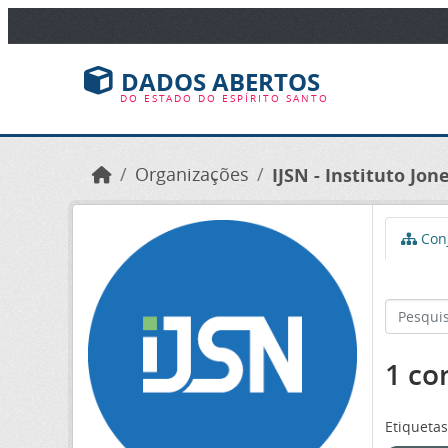
Ir para o conteúdo principal
DADOS ABERTOS
DO ESTADO DO ESPÍRITO SANTO
Organizações
IJSN - Instituto Jo
Conj
1 co
Etiquetas