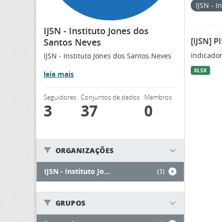
IJSN - 
IJSN - Instituto Jones dos
[IJSN] P
Santos Neves
Indicador
IJSN - Instituto Jones dos Santos Neves
XLSX
leia mais
Seguidores
Conjuntos de dados
Membros
3
37
0
ORGANIZAÇÕES
IJSN - Instituto Jo...
(1)
GRUPOS