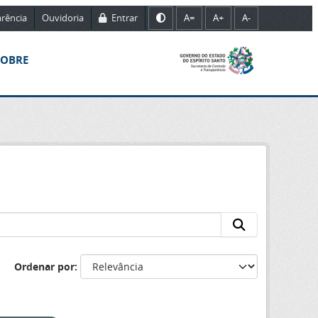
rência
Ouvidoria
Entrar
A=
A+
A-
SOBRE
Ordenar por