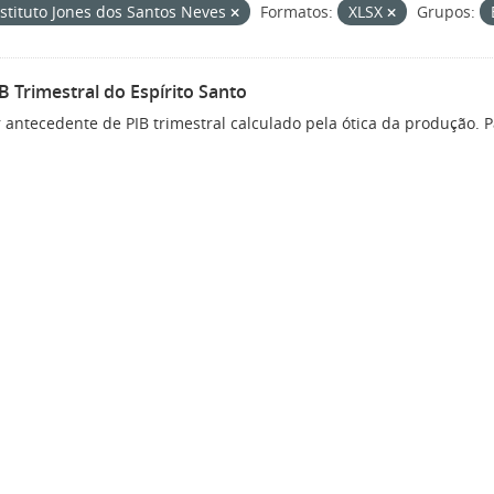
Instituto Jones dos Santos Neves
Formatos:
XLSX
Grupos:
IB Trimestral do Espírito Santo
 antecedente de PIB trimestral calculado pela ótica da produção. P