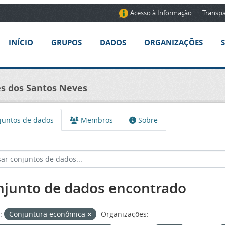
Acesso à Informação
Transpa
INÍCIO
GRUPOS
DADOS
ORGANIZAÇÕES
nes dos Santos Neves
untos de dados
Membros
Sobre
njunto de dados encontrado
:
Conjuntura econômica
Organizações: