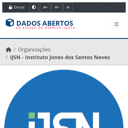
Ir para o conteúdo principal
Entrar
A=
A+
A-
DADOS ABERTOS
DO ESTADO DO ESPÍRITO SANTO
Organizações
IJSN - Instituto Jones dos Santos Neves