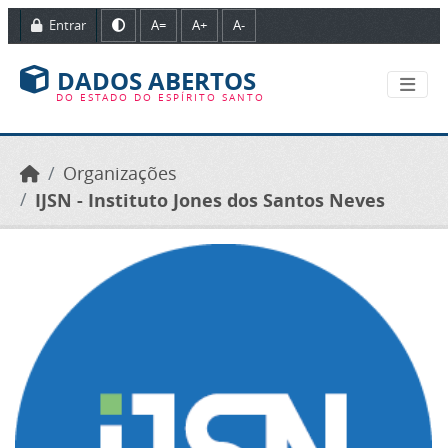
Ir para o conteúdo principal
Entrar
A=
A+
A-
DADOS ABERTOS
DO ESTADO DO ESPÍRITO SANTO
Organizações
IJSN - Instituto Jones dos Santos Neves