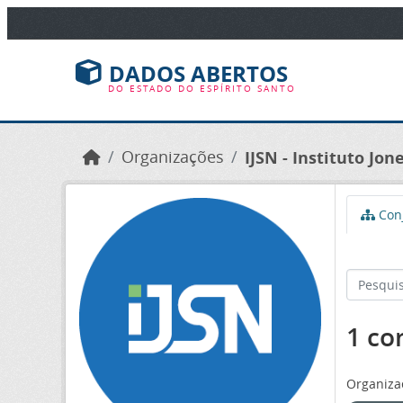
Ir para o conteúdo principal
DADOS ABERTOS
DO ESTADO DO ESPÍRITO SANTO
Organizações
IJSN - Instituto Jo
Conj
1 co
Organiza