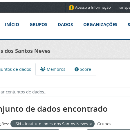
Acesso à Informação
Transpa
INÍCIO
GRUPOS
DADOS
ORGANIZAÇÕES
nes dos Santos Neves
untos de dados
Membros
Sobre
njunto de dados encontrado
ções:
IJSN - Instituto Jones dos Santos Neves
Grupos: