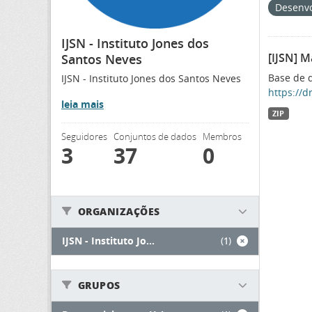
Desenvo
IJSN - Instituto Jones dos
[IJSN] M
Santos Neves
Base de d
IJSN - Instituto Jones dos Santos Neves
https://d
leia mais
ZIP
Seguidores
Conjuntos de dados
Membros
3
37
0
ORGANIZAÇÕES
IJSN - Instituto Jo...
(1)
GRUPOS