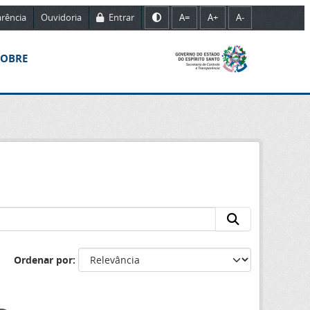
rência
Ouvidoria
Entrar
A=
A+
A-
SOBRE
Ordenar por