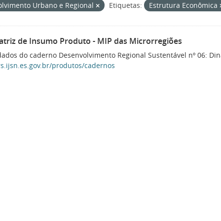
lvimento Urbano e Regional
Etiquetas:
Estrutura Econômica
atriz de Insumo Produto - MIP das Microrregiões
ados do caderno Desenvolvimento Regional Sustentável nº 06: Din
rs.ijsn.es.gov.br/produtos/cadernos