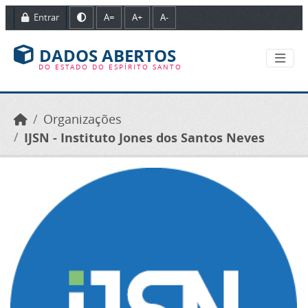
Ir para o conteúdo principal
Entrar
A=
A+
A-
DADOS ABERTOS
DO ESTADO DO ESPÍRITO SANTO
Organizações
IJSN - Instituto Jones dos Santos Neves